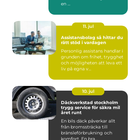
en ...
11. jul
Assistansbolag så hittar du
rätt stöd i vardagen
Personlig assistans handlar i
grunden om frihet, trygghet
och möjligheten att leva ett
liv på egna v...
10. jul
Däckverkstad stockholm
trygg service för säkra mil
året runt
En bils däck påverkar allt
från bromssträcka till
bränsleförbrukning och
komfort. En bra