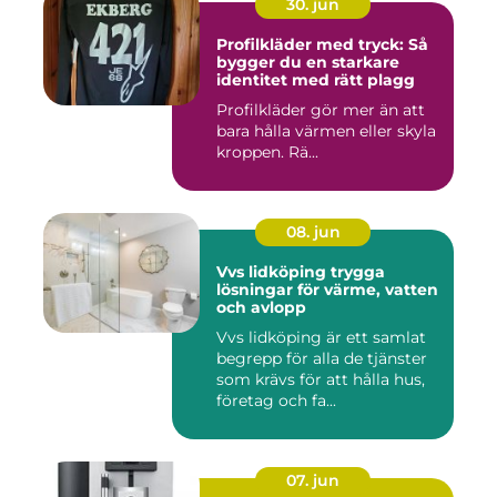
30. jun
Profilkläder med tryck: Så
bygger du en starkare
identitet med rätt plagg
Profilkläder gör mer än att
bara hålla värmen eller skyla
kroppen. Rä...
08. jun
Vvs lidköping trygga
lösningar för värme, vatten
och avlopp
Vvs lidköping är ett samlat
begrepp för alla de tjänster
som krävs för att hålla hus,
företag och fa...
07. jun