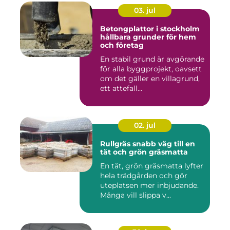
03. jul
Betongplattor i stockholm
hållbara grunder för hem
och företag
En stabil grund är avgörande
för alla byggprojekt, oavsett
om det gäller en villagrund,
ett attefall...
02. jul
Rullgräs snabb väg till en
tät och grön gräsmatta
En tät, grön gräsmatta lyfter
hela trädgården och gör
uteplatsen mer inbjudande.
Många vill slippa v...