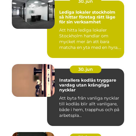
30. jun
Lediga lokaler stockholm
så hittar företag rätt läge
för sin verksamhet
Att hitta lediga lokaler
Stockholm handlar om
mycket mer än att bara
matcha en yta med en hyra.
För ...
30. jun
Installera kodlås tryggare
vardag utan krångliga
nycklar
Att byta från vanliga nycklar
till kodlås blir allt vanligare,
både i hem, trapphus och på
arbetspla...