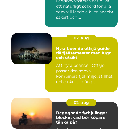
Laddbox västerås har blivit
ett naturligt sökord för alla
som vill ladda elbilen snabbt,
säkert och ...
02. aug
Hyra boende ottsjö guide
till fjällsemester med lugn
och utsikt
Att hyra boende i Ottsjö
passar den som vill
kombinera fjällmiljö, stillhet
och enkel tillgång till ...
02. aug
Begagnade fyrhjulingar
blocket vad bör köpare
tänka på?