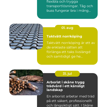
flexibla och trygga
transportlösningar. Tåg och
buss fungerar bra i mång...
01. aug
Taktvätt norrköping
Taktvätt norrköping är ett av
de enklaste sätten att
förlänga ett taks livslängd
och samtidigt ge he...
31. jul
Arborist i skåne trygg
trädvård i ett känsligt
landskap
En arborist arbetar med träd
på ett säkert, professionellt
och långsiktigt sätt. I Skåne