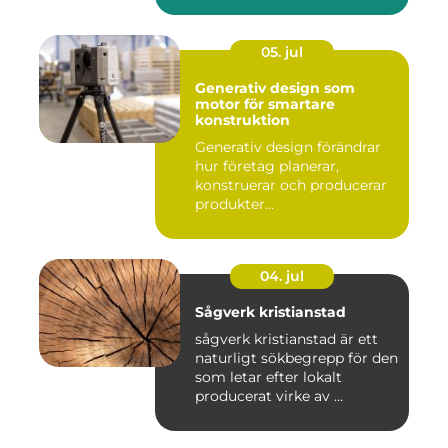
05. jul
Generativ design som
motor för smartare
konstruktion
Generativ design förändrar
hur företag planerar,
konstruerar och producerar
produkter...
04. jul
Sågverk kristianstad
sågverk kristianstad är ett
naturligt sökbegrepp för den
som letar efter lokalt
producerat virke av ...