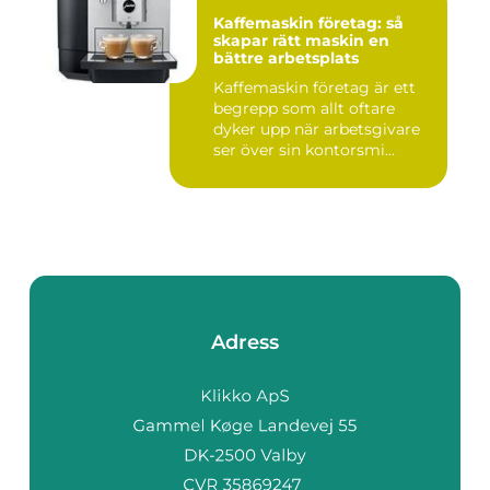
Kaffemaskin företag: så
skapar rätt maskin en
bättre arbetsplats
Kaffemaskin företag är ett
begrepp som allt oftare
dyker upp när arbetsgivare
ser över sin kontorsmi...
Adress