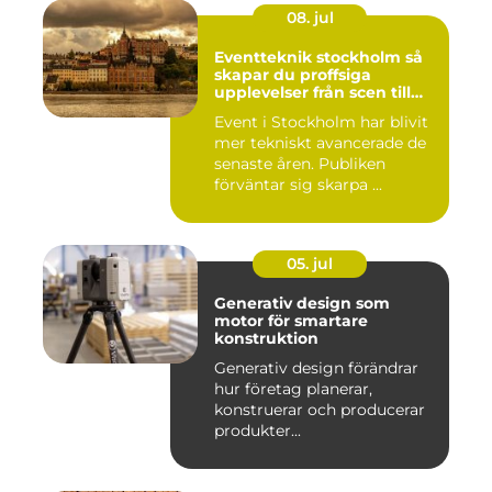
08. jul
Eventteknik stockholm så
skapar du proffsiga
upplevelser från scen till
skärm
Event i Stockholm har blivit
mer tekniskt avancerade de
senaste åren. Publiken
förväntar sig skarpa ...
05. jul
Generativ design som
motor för smartare
konstruktion
Generativ design förändrar
hur företag planerar,
konstruerar och producerar
produkter...