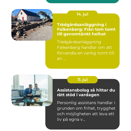
14. jul
Trädgårdsanläggning i
Falkenberg: Från tom tomt
till genomtänkt helhet
Trädgårdsanläggning
Falkenberg handlar om att
förvandla en vanlig tomt till
en ...
11. jul
Assistansbolag så hittar du
rätt stöd i vardagen
Personlig assistans handlar i
grunden om frihet, trygghet
och möjligheten att leva ett
liv på egna v...