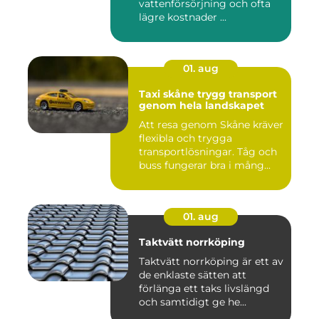
vattenförsörjning och ofta
lägre kostnader ...
01. aug
Taxi skåne trygg transport
genom hela landskapet
Att resa genom Skåne kräver
flexibla och trygga
transportlösningar. Tåg och
buss fungerar bra i mång...
01. aug
Taktvätt norrköping
Taktvätt norrköping är ett av
de enklaste sätten att
förlänga ett taks livslängd
och samtidigt ge he...