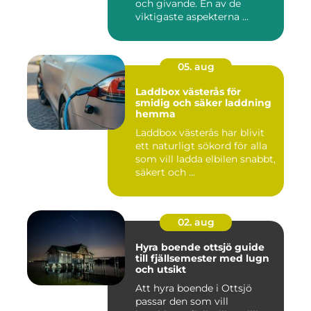
och givande. En av de
viktigaste aspekterna ...
05. aug
Laddbox västerås för
smidig och säker laddning
hemma
Laddbox västerås har blivit
ett naturligt sökord för alla
som vill ladda elbilen snabbt,
säkert och ...
02. aug
Hyra boende ottsjö guide
till fjällsemester med lugn
och utsikt
Att hyra boende i Ottsjö
passar den som vill