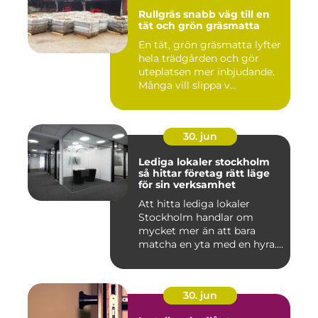
Rullgräs snabb väg till en
tät och grön gräsmatta
En tät, grön gräsmatta lyfter
hela trädgården och gör
uteplatsen mer inbjudande.
Många vill slippa v...
30. jun
Lediga lokaler stockholm
så hittar företag rätt läge
för sin verksamhet
Att hitta lediga lokaler
Stockholm handlar om
mycket mer än att bara
matcha en yta med en hyra.
För ...
30. jun