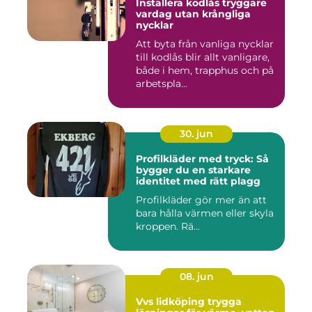
Installera kodlås tryggare
vardag utan krångliga
nycklar
Att byta från vanliga nycklar
till kodlås blir allt vanligare,
både i hem, trapphus och på
arbetspla...
30. jun
Profilkläder med tryck: Så
bygger du en starkare
identitet med rätt plagg
Profilkläder gör mer än att
bara hålla värmen eller skyla
kroppen. Rä...
08. jun
Vvs lidköping trygga