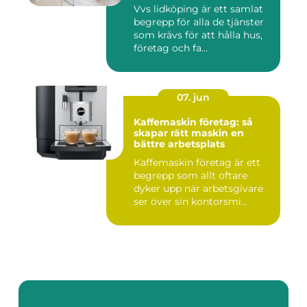
Vvs lidköping är ett samlat
begrepp för alla de tjänster
som krävs för att hålla hus,
företag och fa...
07. jun
Kaffemaskin företag: så
skapar rätt maskin en
bättre arbetsplats
Kaffemaskin företag är ett
begrepp som allt oftare
dyker upp när arbetsgivare
ser över sin kontorsmi...