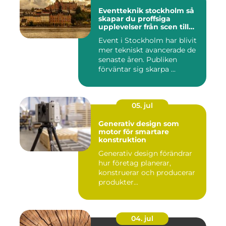
Eventteknik stockholm så
skapar du proffsiga
upplevelser från scen till
skärm
Event i Stockholm har blivit
mer tekniskt avancerade de
senaste åren. Publiken
förväntar sig skarpa ...
05. jul
Generativ design som
motor för smartare
konstruktion
Generativ design förändrar
hur företag planerar,
konstruerar och producerar
produkter...
04. jul