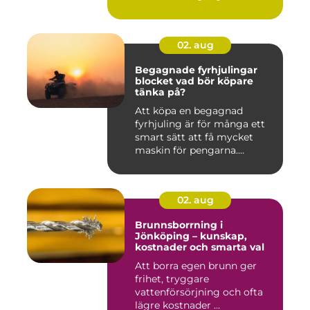
02. aug
Begagnade fyrhjulingar
blocket vad bör köpare
tänka på?
Att köpa en begagnad
fyrhjuling är för många ett
smart sätt att få mycket
maskin för pengarna.
Många...
02. aug
Brunnsborrning i
Jönköping – kunskap,
kostnader och smarta val
Att borra egen brunn ger
frihet, tryggare
vattenförsörjning och ofta
lägre kostnader ...