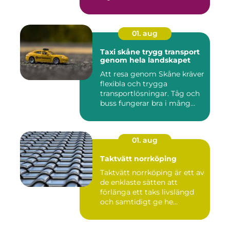
01. aug
Taxi skåne trygg transport
genom hela landskapet
Att resa genom Skåne kräver
flexibla och trygga
transportlösningar. Tåg och
buss fungerar bra i mång...
01. aug
Taktvätt norrköping
Taktvätt norrköping är ett av
de enklaste sätten att
förlänga ett taks livslängd
och samtidigt ge he...