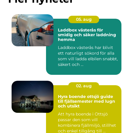
05. aug
Laddbox västerås för
smidig och säker laddning
hemma
Laddbox västerås har blivit
ett naturligt sökord för alla
som vill ladda elbilen snabbt,
säkert och ...
02. aug
Hyra boende ottsjö guide
till fjällsemester med lugn
och utsikt
Att hyra boende i Ottsjö
passar den som vill
kombinera fjällmiljö, stillhet
och enkel tillgång till ...