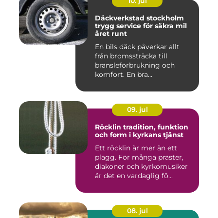
10. jul
Däckverkstad stockholm
trygg service för säkra mil
året runt
En bils däck påverkar allt
från bromssträcka till
bränsleförbrukning och
komfort. En bra
Däckverksta...
09. jul
Röcklin tradition, funktion
och form i kyrkans tjänst
Ett röcklin är mer än ett
plagg. För många präster,
diakoner och kyrkomusiker
är det en vardaglig fö...
08. jul