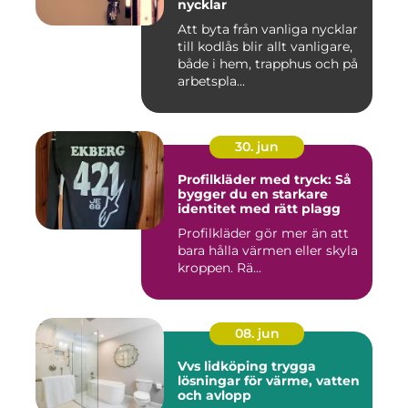
nycklar
Att byta från vanliga nycklar
till kodlås blir allt vanligare,
både i hem, trapphus och på
arbetspla...
30. jun
Profilkläder med tryck: Så
bygger du en starkare
identitet med rätt plagg
Profilkläder gör mer än att
bara hålla värmen eller skyla
kroppen. Rä...
08. jun
Vvs lidköping trygga
lösningar för värme, vatten
och avlopp