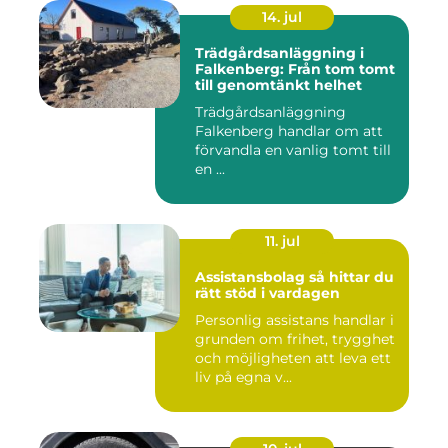
14. jul
Trädgårdsanläggning i
Falkenberg: Från tom tomt
till genomtänkt helhet
Trädgårdsanläggning
Falkenberg handlar om att
förvandla en vanlig tomt till
en ...
11. jul
Assistansbolag så hittar du
rätt stöd i vardagen
Personlig assistans handlar i
grunden om frihet, trygghet
och möjligheten att leva ett
liv på egna v...