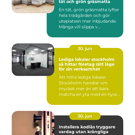
tät och grön gräsmatta
En tät, grön gräsmatta lyfter
hela trädgården och gör
uteplatsen mer inbjudande.
Många vill slippa v...
30. jun
Lediga lokaler stockholm
så hittar företag rätt läge
för sin verksamhet
Att hitta lediga lokaler
Stockholm handlar om
mycket mer än att bara
matcha en yta med en hyra.
För ...
30. jun
Installera kodlås tryggare
vardag utan krångliga