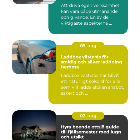
Att driva egen verksamhet
kan vara både utmanande
och givande. En av de
viktigaste aspekterna ...
05. aug
Laddbox västerås för
smidig och säker laddning
hemma
Laddbox västerås har blivit
ett naturligt sökord för alla
som vill ladda elbilen snabbt,
säkert och ...
02. aug
Hyra boende ottsjö guide
till fjällsemester med lugn
och utsikt