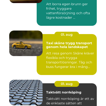
Att borra egen brunn ger
frihet, tryggare
vattenförsörjning och ofta
lägre kostnader ...
01. aug
Taxi skåne trygg transport
genom hela landskapet
Att resa genom Skåne kräver
flexibla och trygga
transportlösningar. Tåg och
buss fungerar bra i mång...
01. aug
Taktvätt norrköping
Taktvätt norrköping är ett av
de enklaste sätten att