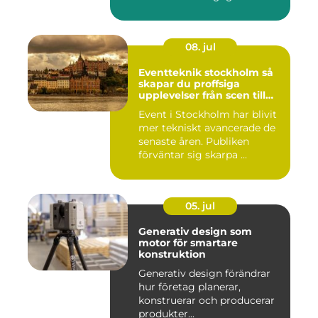
08. jul
Eventteknik stockholm så
skapar du proffsiga
upplevelser från scen till
skärm
Event i Stockholm har blivit
mer tekniskt avancerade de
senaste åren. Publiken
förväntar sig skarpa ...
05. jul
Generativ design som
motor för smartare
konstruktion
Generativ design förändrar
hur företag planerar,
konstruerar och producerar
produkter...