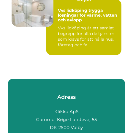
Vvs lidköping trygga
lösningar för värme, vatten
och avlopp
Vvs lidköping är ett samlat
begrepp för alla de tjänster
som krävs för att hålla hus,
företag och fa...
Adress