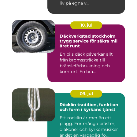
liv på egna v...
10. jul
Däckverkstad stockholm
trygg service för säkra mil
året runt
En bils däck påverkar allt
från bromssträcka till
bränsleförbrukning och
komfort. En bra
Däckverksta...
09. jul
Röcklin tradition, funktion
och form i kyrkans tjänst
Ett röcklin är mer än ett
plagg. För många präster,
diakoner och kyrkomusiker
är det en vardaglig fö...