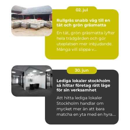
02. jul
Rullgräs snabb väg till en
tät och grön gräsmatta
En tät, grön gräsmatta lyfter
hela trädgården och gör
uteplatsen mer inbjudande.
Många vill slippa v...
30. jun
Lediga lokaler stockholm
så hittar företag rätt läge
för sin verksamhet
Att hitta lediga lokaler
Stockholm handlar om
mycket mer än att bara
matcha en yta med en hyra.
För ...