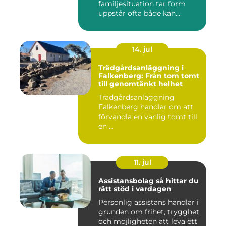
familjesituation tar form
uppstår ofta både kän...
14. jul
Trädgårdsanläggning i
Falkenberg: Från tom tomt
till genomtänkt helhet
Trädgårdsanläggning
Falkenberg handlar om att
förvandla en vanlig tomt till
en ...
11. jul
Assistansbolag så hittar du
rätt stöd i vardagen
Personlig assistans handlar i
grunden om frihet, trygghet
och möjligheten att leva ett